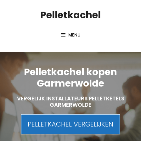
Spring
Pelletkachel
naar
inhoud
MENU
Pelletkachel kopen
Garmerwolde
VERGELIJK INSTALLATEURS PELLETKETELS
GARMERWOLDE
PELLETKACHEL VERGELIJKEN