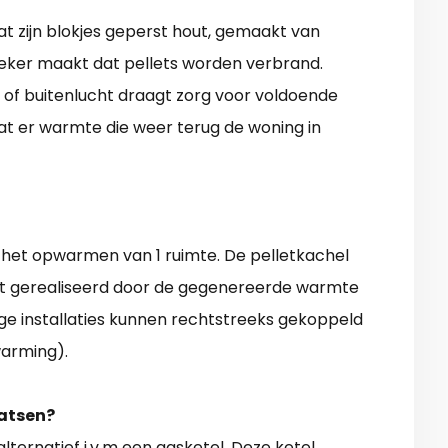
at zijn blokjes geperst hout, gemaakt van
teker maakt dat pellets worden verbrand.
 of buitenlucht draagt zorg voor voldoende
taat er warmte die weer terug de woning in
r het opwarmen van 1 ruimte. De pelletkachel
ordt gerealiseerd door de gegenereerde warmte
ge installaties kunnen rechtstreeks gekoppeld
arming).
atsen?
alternatief i.v.m een gasketel. Deze ketel