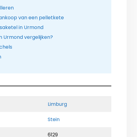
lleren
ankoop van een pelletkete
saketel in Urmond
 in Urmond vergelijken?
chels
n
Limburg
Stein
6129