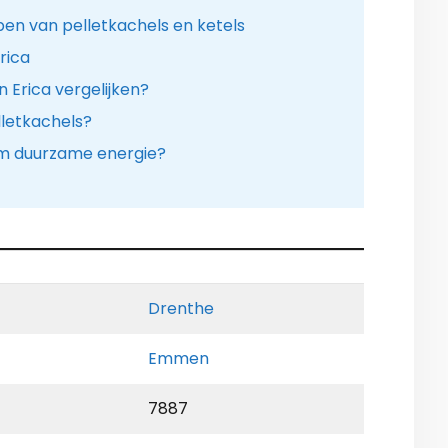
en van pelletkachels en ketels
rica
n Erica vergelijken?
lletkachels?
m duurzame energie?
Drenthe
Emmen
7887