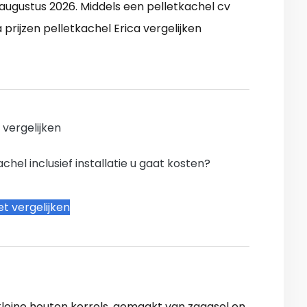
augustus 2026. Middels een pelletkachel cv
rijzen pelletkachel Erica vergelijken
n vergelijken
hel inclusief installatie u gaat kosten?
t vergelijken
n kleine houten korrels, gemaakt van zaagsel en