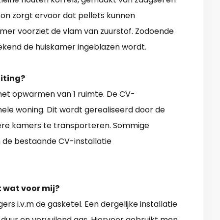
oon zorgt ervoor dat pellets kunnen
kamer voorziet de vlam van zuurstof. Zodoende
ekend de huiskamer ingeblazen wordt.
iting?
het opwarmen van 1 ruimte. De CV-
ele woning. Dit wordt gerealiseerd door de
ere kamers te transporteren. Sommige
 de bestaande CV-installatie
t wat voor mij?
s i.v.m de gasketel. Een dergelijke installatie
 duur en vervuilend gas. Hiervoor gebruikt men