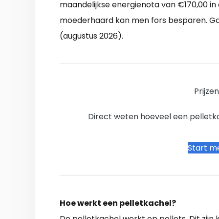
maandelijkse energienota van €170,00 in 
moederhaard kan men fors besparen. Ga p
(augustus 2026).
Prijze
Direct weten hoeveel een pelletkac
Start me
Hoe werkt een pelletkachel?
De pelletkachel werkt op pellets. Dit zij