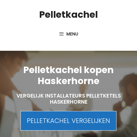
Spring
Pelletkachel
naar
inhoud
MENU
Pelletkachel kopen
Haskerhorne
VERGELIJK INSTALLATEURS PELLETKETELS
HASKERHORNE
PELLETKACHEL VERGELIJKEN