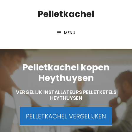
Spring
Pelletkachel
naar
inhoud
MENU
Pelletkachel kopen
Heythuysen
VERGELIJK INSTALLATEURS PELLETKETELS
HEYTHUYSEN
PELLETKACHEL VERGELIJKEN