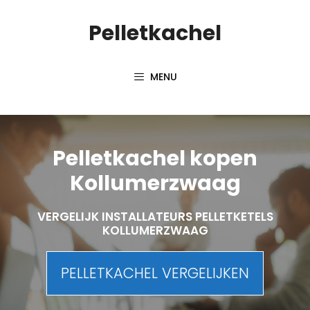
Spring
Pelletkachel
naar
inhoud
MENU
Pelletkachel kopen
Kollumerzwaag
VERGELIJK INSTALLATEURS PELLETKETELS
KOLLUMERZWAAG
PELLETKACHEL VERGELIJKEN