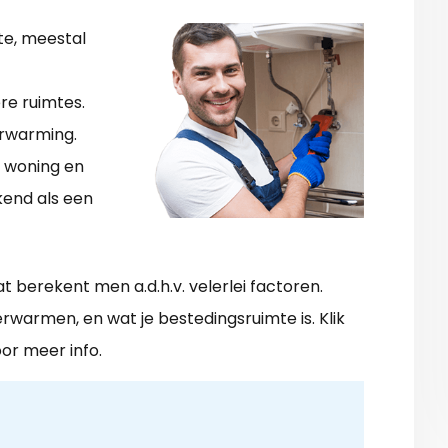
te, meestal
re ruimtes.
rwarming.
 woning en
kend als een
at berekent men a.d.h.v. velerlei factoren.
verwarmen, en wat je bestedingsruimte is. Klik
or meer info.