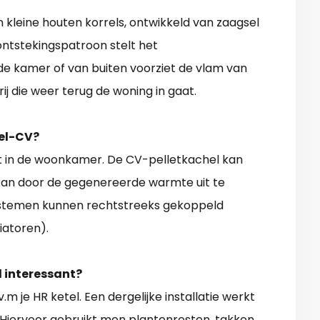
jn kleine houten korrels, ontwikkeld van zaagsel
 ontstekingspatroon stelt het
 de kamer of van buiten voorziet de vlam van
ij die weer terug de woning in gaat.
hel-CV?
 in de woonkamer. De CV-pelletkachel kan
kan door de gegenereerde warmte uit te
stemen kunnen rechtstreeks gekoppeld
atoren).
l interessant?
.m je HR ketel. Een dergelijke installatie werkt
 Hiervoor gebruikt men plantenresten, takken