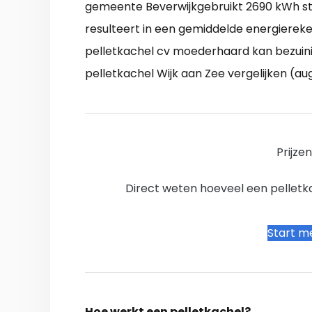
gemeente Beverwijkgebruikt 2690 kWh s
resulteert in een gemiddelde energiereke
pelletkachel cv moederhaard kan bezuini
pelletkachel Wijk aan Zee vergelijken (au
Prijze
Direct weten hoeveel een pelletkac
Start me
Hoe werkt een pelletkachel?