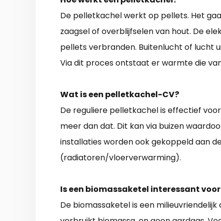
De pelletkachel werkt op pellets. Het ga
zaagsel of overblijfselen van hout. De el
pellets verbranden. Buitenlucht of lucht 
Via dit proces ontstaat er warmte die v
Wat is een pelletkachel-CV?
De reguliere pelletkachel is effectief voo
meer dan dat. Dit kan via buizen waard
installaties worden ook gekoppeld aan d
(radiatoren/vloerverwarming).
Is een biomassaketel interessant voor
De biomassaketel is een milieuvriendelijk 
verbruikt biomassa, en geen aardgas. Voo