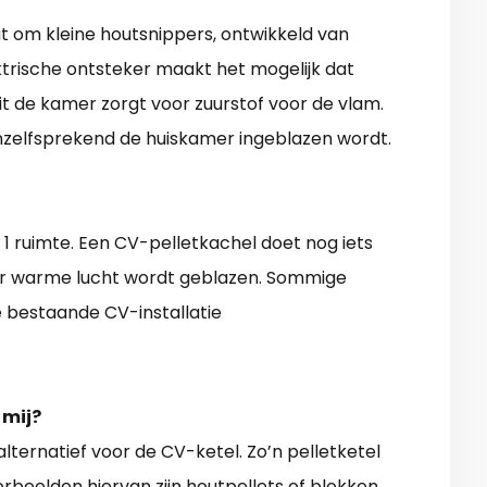
at om kleine houtsnippers, ontwikkeld van
ektrische ontsteker maakt het mogelijk dat
uit de kamer zorgt voor zuurstof voor de vlam.
anzelfsprekend de huiskamer ingeblazen wordt.
r 1 ruimte. Een CV-pelletkachel doet nog iets
oor warme lucht wordt geblazen. Sommige
e bestaande CV-installatie
 mij?
alternatief voor de CV-ketel. Zo’n pelletketel
rbeelden hiervan zijn houtpellets of blokken.