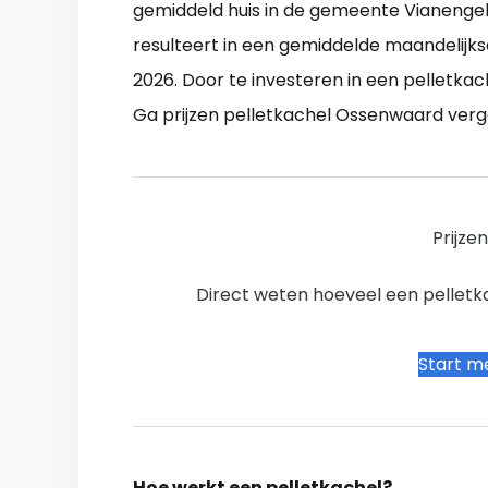
gemiddeld huis in de gemeente Vianengeb
resulteert in een gemiddelde maandelijks
2026. Door te investeren in een pelletk
Ga prijzen pelletkachel Ossenwaard verge
Prijze
Direct weten hoeveel een pelletkac
Start me
Hoe werkt een pelletkachel?