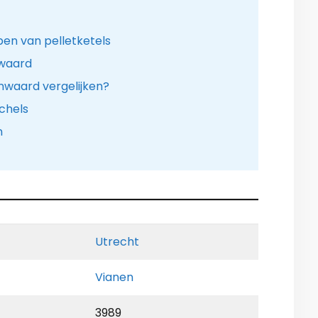
en van pelletketels
nwaard
enwaard vergelijken?
chels
n
Utrecht
Vianen
3989