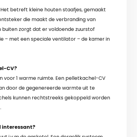
 Het betreft kleine houten staafjes, gemaakt
e ontsteker die maakt de verbranding van
n buiten zorgt dat er voldoende zuurstof
e – met een speciale ventilator – de kamer in
hel-CV?
en voor 1 warme ruimte. Een pelletkachel-CV
an door de gegenereerde warmte uit te
chels kunnen rechtstreeks gekoppeld worden
.
l interessant?
ut i.v.m de gasketel. Een dergelijk systeem