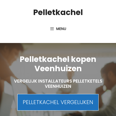
Spring
Pelletkachel
naar
inhoud
MENU
Pelletkachel kopen
Veenhuizen
VERGELIJK INSTALLATEURS PELLETKETELS
VEENHUIZEN
PELLETKACHEL VERGELIJKEN