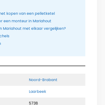
het kopen van een pelletketel
or een monteur in Mariahout
in Mariahout met elkaar vergelijken?
chels
n
Noord-Brabant
Laarbeek
5738