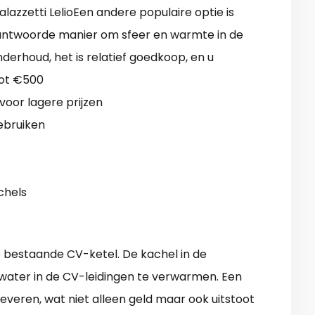
lazzetti LelioEen andere populaire optie is
rantwoorde manier om sfeer en warmte in de
derhoud, het is relatief goedkoop, en u
tot €500
oor lagere prijzen
ebruiken
chels
 bestaande CV-ketel. De kachel in de
ater in de CV-leidingen te verwarmen. Een
veren, wat niet alleen geld maar ook uitstoot