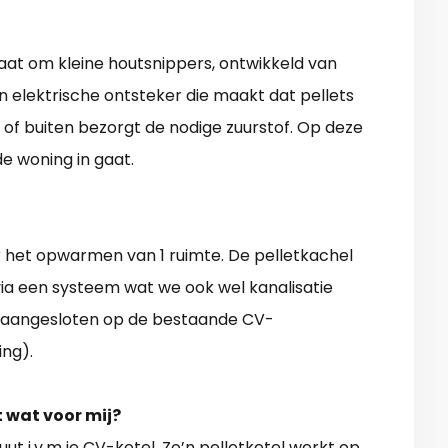
gaat om kleine houtsnippers, ontwikkeld van
een elektrische ontsteker die maakt dat pellets
of buiten bezorgt de nodige zuurstof. Op deze
de woning in gaat.
r het opwarmen van 1 ruimte. De pelletkachel
 via een systeem wat we ook wel kanalisatie
 aangesloten op de bestaande CV-
ng).
t wat voor mij?
ut i.v.m je CV-ketel. Zo’n pelletketel werkt op