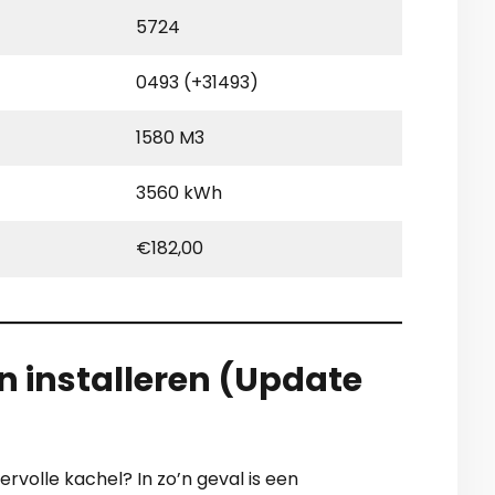
5724
0493 (+31493)
1580 M3
3560 kWh
€182,00
en installeren (Update
ervolle kachel? In zo’n geval is een