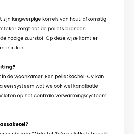
t zijn langwerpige korrels van hout, afkomstig
tsteker zorgt dat de pellets branden.
 de nodige zuurstof. Op deze wijze komt er
mer in kan.
iting?
 in de woonkamer. Een pelletkachel-CV kan
a een systeem wat we ook wel kanalisatie
sloten op het centrale verwarmingssysteem
massaketel?
ger i.v.m je CV-ketel. Zo’n pelletketel stookt