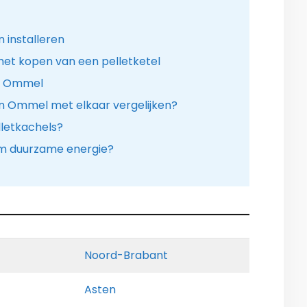
 installeren
het kopen van een pelletketel
in Ommel
 in Ommel met elkaar vergelijken?
lletkachels?
m duurzame energie?
Noord-Brabant
Asten