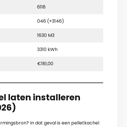
6118
046 (+3146)
1630 M3
3310 kWh
€181,00
l laten installeren
026)
armingsbron? In dat geval is een pelletkachel