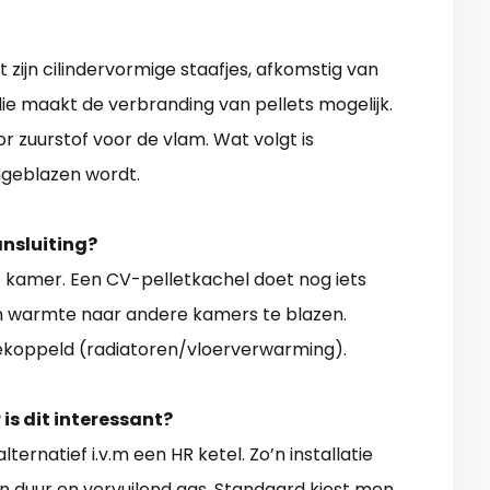
t zijn cilindervormige staafjes, afkomstig van
 die maakt de verbranding van pellets mogelijk.
r zuurstof voor de vlam. Wat volgt is
ngeblazen wordt.
ansluiting?
1 kamer. Een CV-pelletkachel doet nog iets
 warmte naar andere kamers te blazen.
oppeld (radiatoren/vloerverwarming).
is dit interessant?
lternatief i.v.m een HR ketel. Zo’n installatie
n duur en vervuilend gas. Standaard kiest men