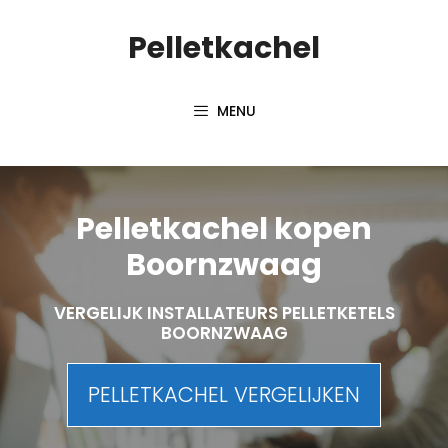
Spring
Pelletkachel
naar
inhoud
MENU
Pelletkachel kopen
Boornzwaag
VERGELIJK INSTALLATEURS PELLETKETELS
BOORNZWAAG
PELLETKACHEL VERGELIJKEN