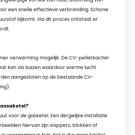
voor een snelle effectieve verbranding. Schone
rstof bijkomt. Via dit proces ontstaat er
rdt.
amer verwarming mogelijk. De CV-pelletkachel
Dat kan via buizen waardoor warme lucht
rden aangesloten op de bestaande CV-
ng).
massaketel?
t voor de gasketel. Een dergelijke installatie
beelden hiervan zijn snippers, blokken of
 je verwarming in huis, het is dus geen kachel