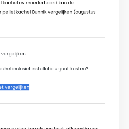
letkachel cv moederhaard kan de
n pelletkachel Bunnik vergelijken (augustus
n vergelijken
hel inclusief installatie u gaat kosten?
t vergelijken
n langwerpige korrels van hout, afkomstig van