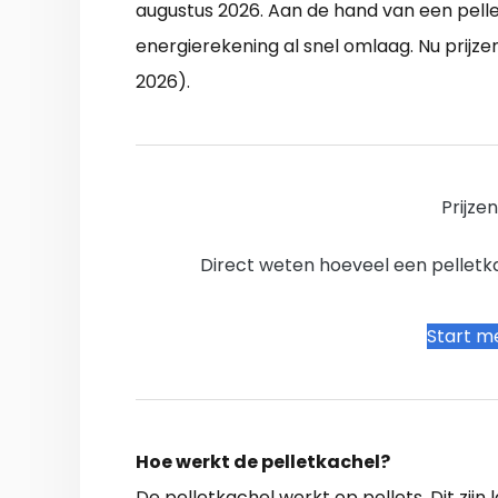
augustus 2026. Aan de hand van een pel
energierekening al snel omlaag. Nu prijze
2026).
Prijze
Direct weten hoeveel een pelletkac
Start me
Hoe werkt de pelletkachel?
De pelletkachel werkt op pellets. Dit zij