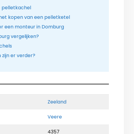
 pelletkachel
het kopen van een pelletketel
oor een monteur in Domburg
burg vergelijken?
chels
ijn er verder?
Zeeland
Veere
4357