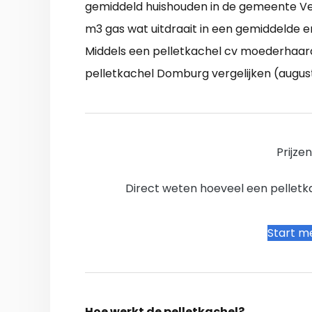
gemiddeld huishouden in de gemeente 
m3 gas wat uitdraait in een gemiddelde e
Middels een pelletkachel cv moederhaard
pelletkachel Domburg vergelijken (augus
Prijze
Direct weten hoeveel een pelletkac
Start me
Hoe werkt de pelletkachel?