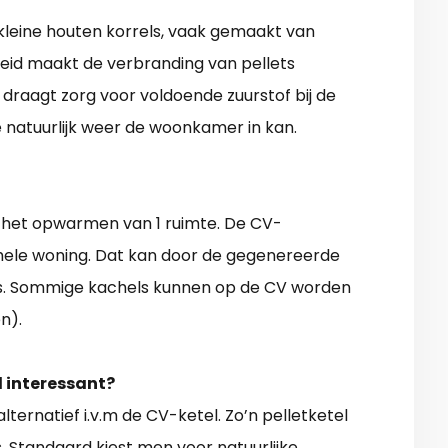
n kleine houten korrels, vaak gemaakt van
heid maakt de verbranding van pellets
n draagt zorg voor voldoende zuurstof bij de
e natuurlijk weer de woonkamer in kan.
r het opwarmen van 1 ruimte. De CV-
hele woning. Dat kan door de gegenereerde
s. Sommige kachels kunnen op de CV worden
n).
l interessant?
lternatief i.v.m de CV-ketel. Zo’n pelletketel
. Standaard kiest men voor natuurlijke