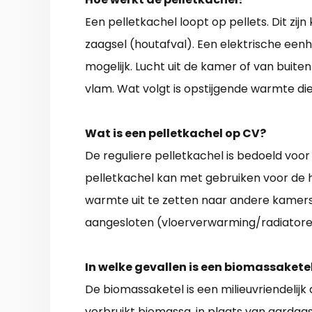
Een pelletkachel loopt op pellets. Dit zij
zaagsel (houtafval). Een elektrische een
mogelijk. Lucht uit de kamer of van buite
vlam. Wat volgt is opstijgende warmte di
Wat is een pelletkachel op CV?
De reguliere pelletkachel is bedoeld voo
pelletkachel kan met gebruiken voor de 
warmte uit te zetten naar andere kamer
aangesloten (vloerverwarming/radiatore
In welke gevallen is een biomassakete
De biomassaketel is een milieuvriendelijk a
verbruikt biomassa, in plaats van aardgas