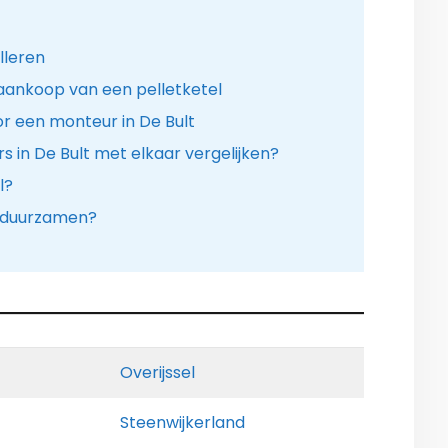
lleren
aankoop van een pelletketel
r een monteur in De Bult
s in De Bult met elkaar vergelijken?
l?
erduurzamen?
Overijssel
Steenwijkerland