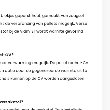
jn blokjes geperst hout, gemaakt van zaagsel
kt de verbranding van pellets mogelijk. Verse
urstof bij de vlam. Er wordt warmte gevormd
hel-CV?
amer verwarming mogelijk. De pelletkachel-CV
 een optie door de gegenereerde warmte uit te
chels kunnen op de CV worden aangesloten
massaketel?
lternatief voor de gasketel. Zo’n installatie