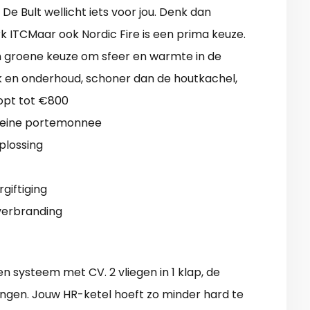
 De Bult wellicht iets voor jou. Denk dan
k ITCMaar ook Nordic Fire is een prima keuze.
 groene keuze om sfeer en warmte in de
ik en onderhoud, schoner dan de houtkachel,
oopt tot €800
leine portemonnee
oplossing
giftiging
verbranding
n systeem met CV. 2 vliegen in 1 klap, de
ingen. Jouw HR-ketel hoeft zo minder hard te