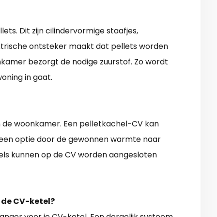
ts. Dit zijn cilindervormige staafjes,
ktrische ontsteker maakt dat pellets worden
onkamer bezorgt de nodige zuurstof. Zo wordt
ning in gaat.
n de woonkamer. Een pelletkachel-CV kan
 een optie door de gewonnen warmte naar
els kunnen op de CV worden aangesloten
 de CV-ketel?
nger voor je CV-ketel. Een dergelijk systeem