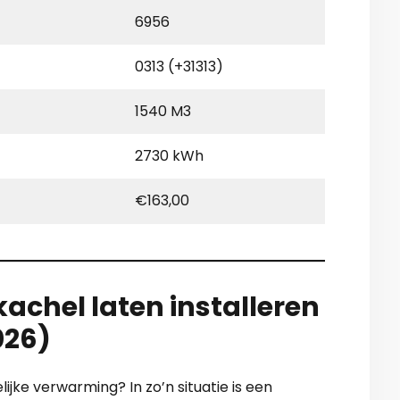
6956
0313 (+31313)
1540 M3
2730 kWh
€163,00
achel laten installeren
026)
ijke verwarming? In zo’n situatie is een