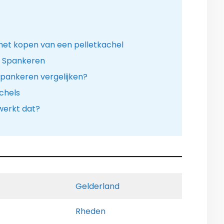
het kopen van een pelletkachel
in Spankeren
 Spankeren vergelijken?
chels
 werkt dat?
Gelderland
Rheden