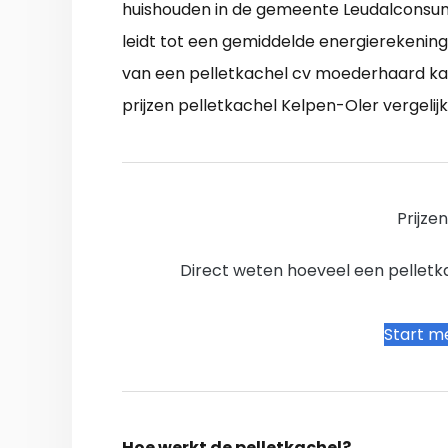
huishouden in de gemeente Leudalconsu
leidt tot een gemiddelde energierekening
van een pelletkachel cv moederhaard ka
prijzen pelletkachel Kelpen-Oler vergelij
Prijze
Direct weten hoeveel een pelletkac
Start me
Hoe werkt de pelletkachel?