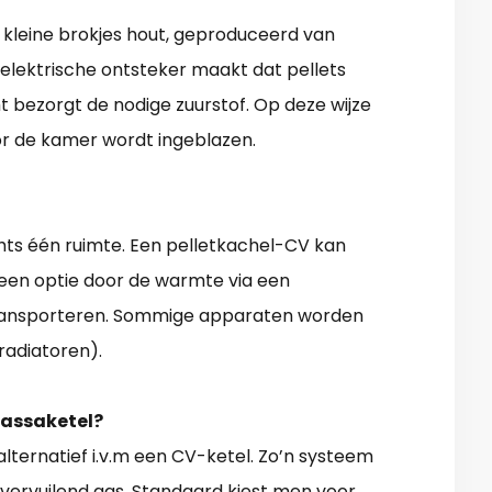
jn kleine brokjes hout, geproduceerd van
elektrische ontsteker maakt dat pellets
bezorgt de nodige zuurstof. Op deze wijze
or de kamer wordt ingeblazen.
ts één ruimte. Een pelletkachel-CV kan
een optie door de warmte via een
ransporteren. Sommige apparaten worden
adiatoren).
massaketel?
alternatief i.v.m een CV-ketel. Zo’n systeem
 vervuilend gas. Standaard kiest men voor