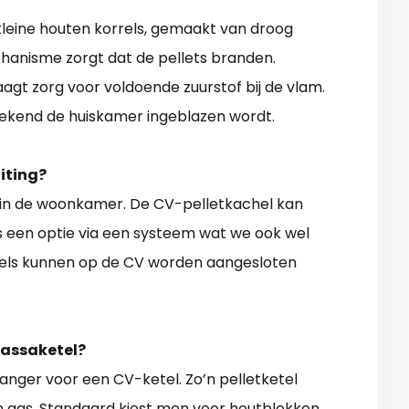
n kleine houten korrels, gemaakt van droog
chanisme zorgt dat de pellets branden.
agt zorg voor voldoende zuurstof bij de vlam.
ekend de huiskamer ingeblazen wordt.
iting?
in de woonkamer. De CV-pelletkachel kan
s een optie via een systeem wat we ook wel
els kunnen op de CV worden aangesloten
massaketel?
nger voor een CV-ketel. Zo’n pelletketel
n gas. Standaard kiest men voor houtblokken