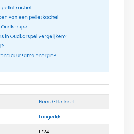
 pelletkachel
pen van een pelletkachel
n Oudkarspel
rs in Oudkarspel vergelijken?
l?
r rond duurzame energie?
Noord-Holland
Langedijk
1724