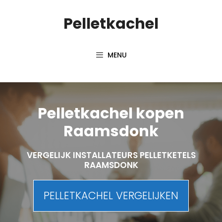
Spring
Pelletkachel
naar
inhoud
MENU
Pelletkachel kopen
Raamsdonk
VERGELIJK INSTALLATEURS PELLETKETELS
RAAMSDONK
PELLETKACHEL VERGELIJKEN