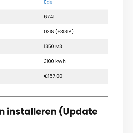
Ede
6741
0318 (+31318)
1350 M3
3100 kWh
€157,00
en installeren (Update