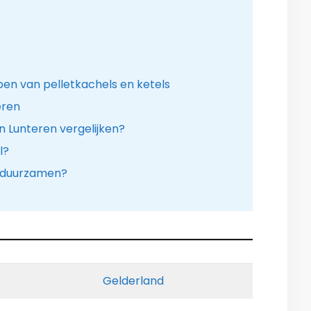
en van pelletkachels en ketels
eren
in Lunteren vergelijken?
l?
erduurzamen?
Gelderland