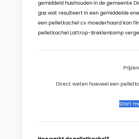
gemiddeld huishouden in de gemeente Di
gas wat resulteert in een gemiddelde ene
een pelletkachel cv moederhaard kan fli
pelletkachel Lattrop-Breklenkamp vergel
Prijze
Direct weten hoeveel een pelletkac
Start me
Hoe werkt de pelletkachel?