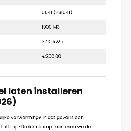
0541 (+31541)
1900 M3
3710 kWh
€208,00
l laten installeren
026)
lijke verwarming? In dat geval is een
 in Lattrop-Breklenkamp misschien we dé