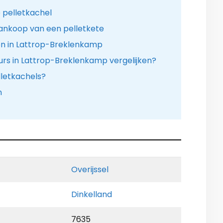
 pelletkachel
ankoop van een pelletkete
en in Lattrop-Breklenkamp
teurs in Lattrop-Breklenkamp vergelijken?
lletkachels?
n
Overijssel
Dinkelland
7635