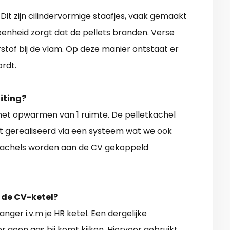
Dit zijn cilindervormige staafjes, vaak gemaakt
eenheid zorgt dat de pellets branden. Verse
rstof bij de vlam. Op deze manier ontstaat er
rdt.
iting?
het opwarmen van 1 ruimte. De pelletkachel
rdt gerealiseerd via een systeem wat we ook
kachels worden aan de CV gekoppeld
 de CV-ketel?
ger i.v.m je HR ketel. Een dergelijke
r geen gas bij komt kijken. Hiervoor gebruikt