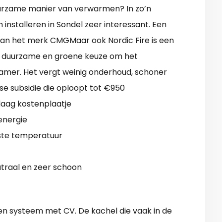
uurzame manier van verwarmen? In zo’n
n installeren in Sondel zeer interessant. Een
 van het merk CMGMaar ook Nordic Fire is een
n duurzame en groene keuze om het
er. Het vergt weinig onderhoud, schoner
se subsidie die oploopt tot €950
laag kostenplaatje
energie
ste temperatuur
traal en zeer schoon
en systeem met CV. De kachel die vaak in de