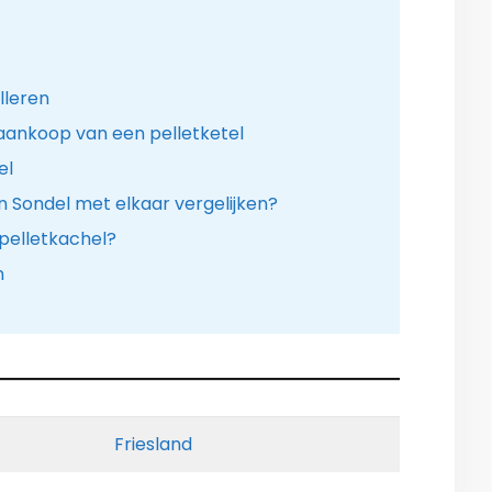
lleren
aankoop van een pelletketel
el
in Sondel met elkaar vergelijken?
 pelletkachel?
n
Friesland