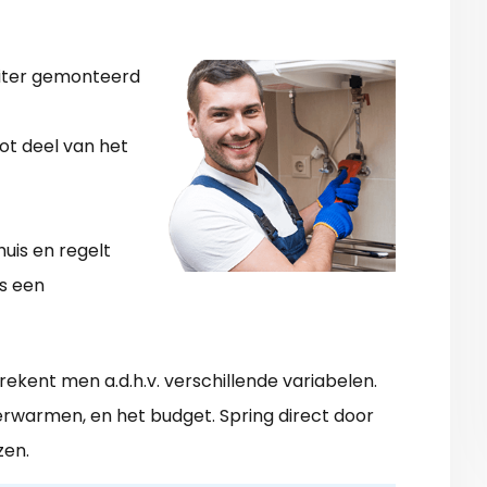
aliter gemonteerd
ot deel van het
uis en regelt
s een
kent men a.d.h.v. verschillende variabelen.
 verwarmen, en het budget. Spring direct door
zen.