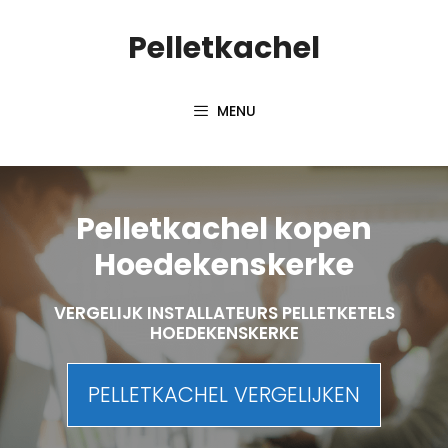
Spring
Pelletkachel
naar
inhoud
MENU
Pelletkachel kopen
Hoedekenskerke
VERGELIJK INSTALLATEURS PELLETKETELS
HOEDEKENSKERKE
PELLETKACHEL VERGELIJKEN