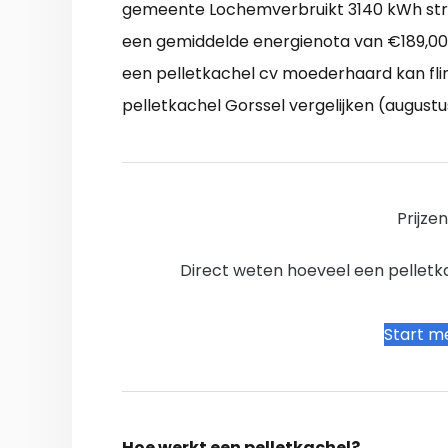
gemeente Lochemverbruikt 3140 kWh stro
een gemiddelde energienota van €189,00 
een pelletkachel cv moederhaard kan fli
pelletkachel Gorssel vergelijken (augustu
Prijze
Direct weten hoeveel een pelletkac
Start me
Hoe werkt een pelletkachel?