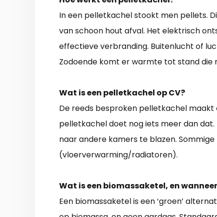
In een pelletkachel stookt men pellets. 
van schoon hout afval. Het elektrisch on
effectieve verbranding. Buitenlucht of lu
Zodoende komt er warmte tot stand die n
Wat is een pelletkachel op CV?
De reeds besproken pelletkachel maakt 
pelletkachel doet nog iets meer dan dat.
naar andere kamers te blazen. Sommige
(vloerverwarming/radiatoren).
Wat is een biomassaketel, en wanneer 
Een biomassaketel is een ‘groen’ alternat
op biomassa, en geen aardgas. Standaard 