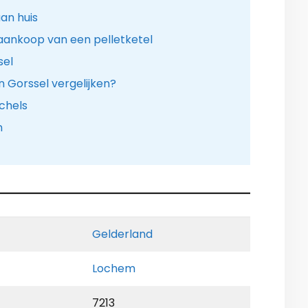
an huis
aankoop van een pelletketel
sel
in Gorssel vergelijken?
chels
n
Gelderland
Lochem
7213