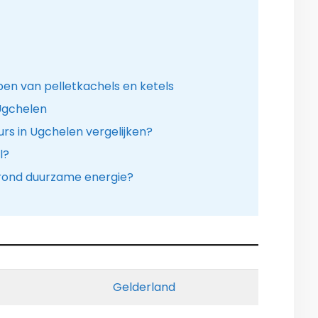
en van pelletkachels en ketels
Ugchelen
eurs in Ugchelen vergelijken?
l?
r rond duurzame energie?
Gelderland