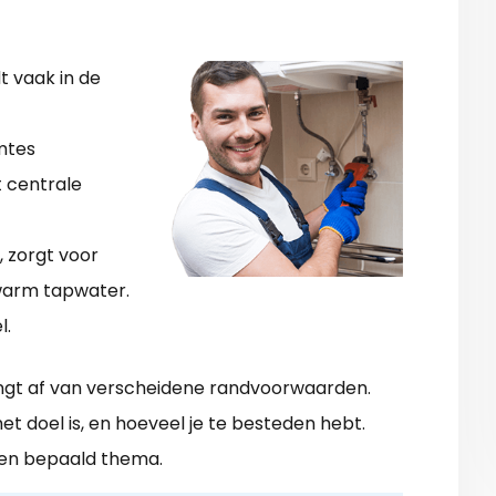
t vaak in de
mtes
 centrale
 zorgt voor
warm tapwater.
l.
angt af van verscheidene randvoorwaarden.
t doel is, en hoeveel je te besteden hebt.
een bepaald thema.