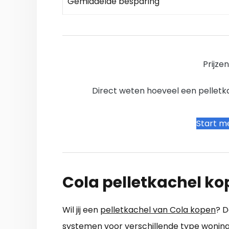
Gemiddelde besparing
Prijze
Direct weten hoeveel een pelletkac
Start me
Cola pelletkachel k
Wil jij een
pelletkachel van Cola kopen
? D
systemen voor verschillende type woning