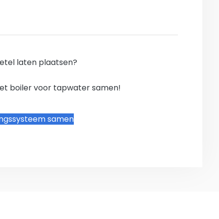
etel laten plaatsen?
 met boiler voor tapwater samen!
ingssysteem samen