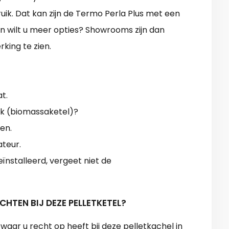
uik. Dat kan zijn de Termo Perla Plus met een
en wilt u meer opties? Showrooms zijn dan
king te zien.
t.
ek (biomassaketel)?
en.
ateur.
eïnstalleerd, vergeet niet de
CHTEN BIJ DEZE PELLETKETEL?
aar u recht op heeft bij deze pelletkachel in